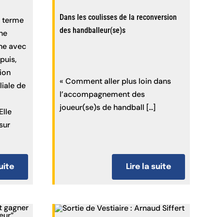
Dans les coulisses de la reconversion
n terme
des handballeur(se)s
une
ne avec
puis,
tion
« Comment aller plus loin dans
liale de
l’accompagnement des
joueur(se)s de handball [...]
Elle
sur
suite
Lire la suite