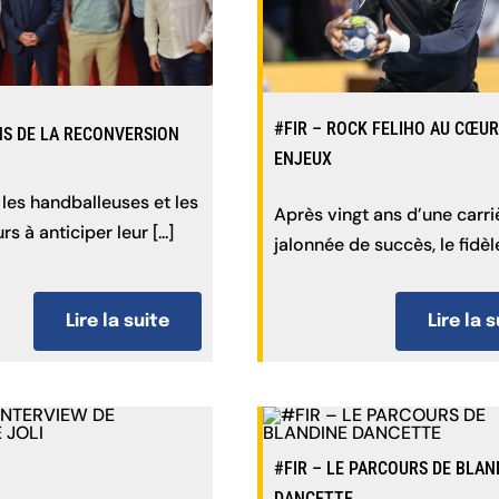
#FIR – ROCK FELIHO AU CŒUR
NS DE LA RECONVERSION
ENJEUX
 les handballeuses et les
Après vingt ans d’une carri
s à anticiper leur [...]
jalonnée de succès, le fidèle 
Lire la suite
Lire la 
#FIR – LE PARCOURS DE BLAN
DANCETTE