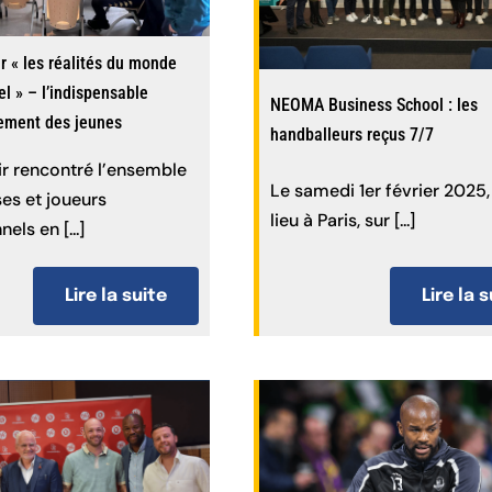
r « les réalités du monde
l » – l’indispensable
NEOMA Business School : les
ment des jeunes
handballeurs reçus 7/7
r rencontré l’ensemble
Le samedi 1er février 2025,
es et joueurs
lieu à Paris, sur [...]
els en [...]
Lire la suite
Lire la 