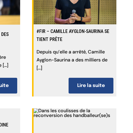
#FIR – CAMILLE AYGLON-SAURINA SE
 DES
TIENT PRÊTE
Depuis qu’elle a arrêté, Camille
ère
Ayglon-Saurina a des milliers de
[...]
[...]
suite
Lire la suite
DINE