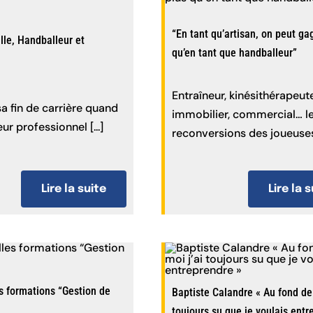
“En tant qu’artisan, on peut ga
lle, Handballeur et
qu’en tant que handballeur”
Entraîneur, kinésithérapeut
sa fin de carrière quand
immobilier, commercial… l
ur professionnel [...]
reconversions des joueuses e
Lire la suite
Lire la 
s formations “Gestion de
Baptiste Calandre « Au fond de 
toujours su que je voulais ent