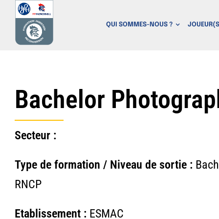
P
a
QUI SOMMES-NOUS ?
JOUEUR(S
s
s
e
r
a
Bachelor Photograp
u
c
o
Secteur :
n
t
Type de formation / Niveau de sortie :
Bach
e
n
RNCP
u
Etablissement :
ESMAC