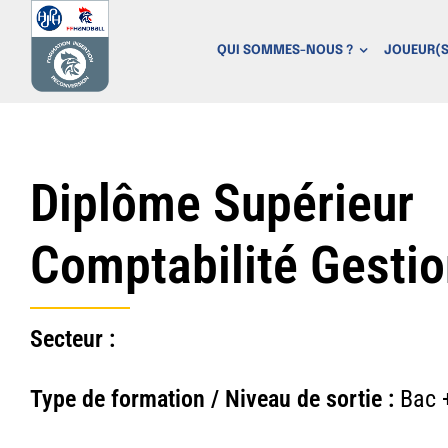
P
a
QUI SOMMES-NOUS ?
JOUEUR(S
s
s
e
r
a
Diplôme Supérieur
u
c
Comptabilité Gesti
o
n
t
Secteur :
e
n
u
Type de formation / Niveau de sortie :
Bac 