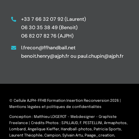
+33 7 66 32 07 92 (Laurent)
06 30 35 38 49 (Benoit)
06 82 07 82 76 (AJPH)
l.frecon@ffhandball.net
benoit.henry@ajph.fr ou paul.chupin@ajph.fr
© Cellule AJPH-FFHB Formation Insertion Reconversion 2026 |
Mentions légales et politiques de confidentialités
Conception :
Matthieu LOIGEROT – Webdesigner – Graphiste
Freelance
| Crédits Photos : S.PILLAUD, F. PESTELLINI, Armaphotos,
Lombard, Angelique Kieffer, Handball-photos, Patricia Sports,
Laurent Théophile, Campion, Sylvain Artu, Paage_creation,