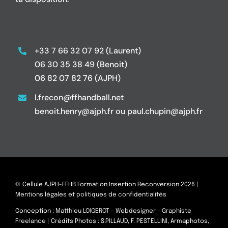
+33 7 66 32 07 92 (Laurent)
06 30 35 38 49 (Benoit)
06 82 07 82 76 (AJPH)
l.frecon@ffhandball.net
benoit.henry@ajph.fr ou paul.chupin@ajph.fr
© Cellule AJPH-FFHB Formation Insertion Reconversion 2026 |
Mentions légales et politiques de confidentialités
Conception :
Matthieu LOIGEROT – Webdesigner – Graphiste
Freelance
| Crédits Photos : S.PILLAUD, F. PESTELLINI, Armaphotos,