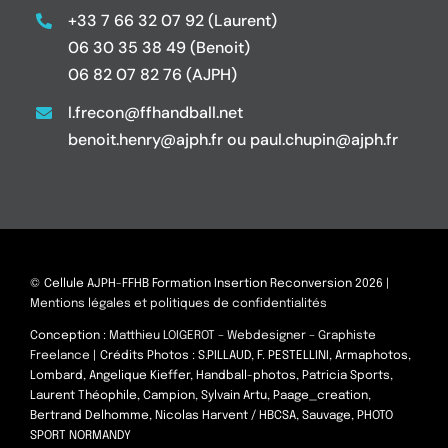
+33 7 66 32 07 92 (Laurent)
06 30 35 38 49 (Benoit)
06 82 07 82 76 (AJPH)
l.frecon@ffhandball.net
benoit.henry@ajph.fr ou paul.chupin@ajph.fr
© Cellule AJPH-FFHB Formation Insertion Reconversion 2026 |
Mentions légales et politiques de confidentialités
Conception :
Matthieu LOIGEROT – Webdesigner – Graphiste
Freelance
| Crédits Photos : S.PILLAUD, F. PESTELLINI, Armaphotos,
Lombard, Angelique Kieffer, Handball-photos, Patricia Sports,
Laurent Théophile, Campion, Sylvain Artu, Paage_creation,
Bertrand Delhomme, Nicolas Harvent / HBCSA, Sauvage, PHOTO
SPORT NORMANDY