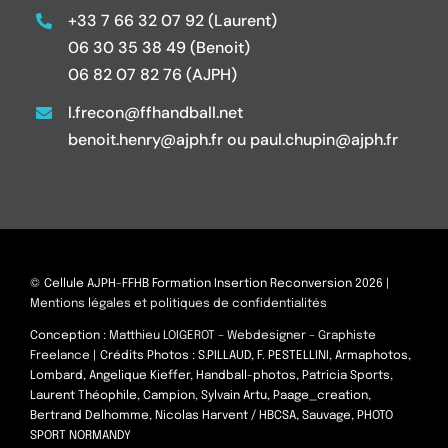
+33 7 66 32 07 92 (Laurent)
06 30 35 38 49 (Benoit)
06 82 07 82 76 (AJPH)
l.frecon@ffhandball.net
benoit.henry@ajph.fr ou paul.chupin@ajph.fr
© Cellule AJPH-FFHB Formation Insertion Reconversion 2026 |
Mentions légales et politiques de confidentialités
Conception :
Matthieu LOIGEROT – Webdesigner – Graphiste
Freelance
| Crédits Photos : S.PILLAUD, F. PESTELLINI, Armaphotos,
Lombard, Angelique Kieffer, Handball-photos, Patricia Sports,
Laurent Théophile, Campion, Sylvain Artu, Paage_creation,
Bertrand Delhomme, Nicolas Harvent / HBCSA, Sauvage, PHOTO
SPORT NORMANDY