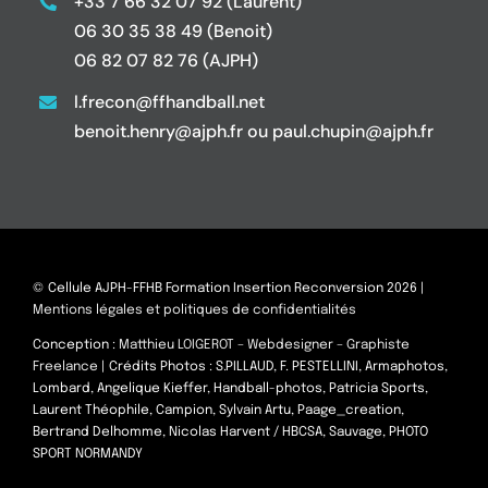
+33 7 66 32 07 92 (Laurent)
06 30 35 38 49 (Benoit)
06 82 07 82 76 (AJPH)
l.frecon@ffhandball.net
benoit.henry@ajph.fr ou paul.chupin@ajph.fr
© Cellule AJPH-FFHB Formation Insertion Reconversion 2026 |
Mentions légales et politiques de confidentialités
Conception :
Matthieu LOIGEROT – Webdesigner – Graphiste
Freelance
| Crédits Photos : S.PILLAUD, F. PESTELLINI, Armaphotos,
Lombard, Angelique Kieffer, Handball-photos, Patricia Sports,
Laurent Théophile, Campion, Sylvain Artu, Paage_creation,
Bertrand Delhomme, Nicolas Harvent / HBCSA, Sauvage, PHOTO
SPORT NORMANDY