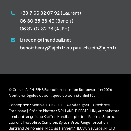
+33 7 66 32 07 92 (Laurent)
06 30 35 38 49 (Benoit)
06 82 07 82 76 (AJPH)
l.frecon@ffhandball.net
benoit.henry@ajph.fr ou paul.chupin@ajph.fr
© Cellule AJPH-FFHB Formation Insertion Reconversion 2026 |
Mentions légales et politiques de confidentialités
Conception :
Matthieu LOIGEROT – Webdesigner – Graphiste
Freelance
| Crédits Photos : S.PILLAUD, F. PESTELLINI, Armaphotos,
Lombard, Angelique Kieffer, Handball-photos, Patricia Sports,
Laurent Théophile, Campion, Sylvain Artu, Paage_creation,
Bertrand Delhomme, Nicolas Harvent / HBCSA, Sauvage, PHOTO