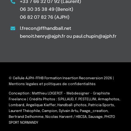
+33 7 66 32 07 92 (Laurent)
06 30 35 38 49 (Benoit)
06 82 07 82 76 (AJPH)
l.frecon@ffhandball.net
benoit.henry@ajph.fr ou paul.chupin@ajph.fr
© Cellule AJPH-FFHB Formation Insertion Reconversion 2026 |
Mentions légales et politiques de confidentialités
Conception :
Matthieu LOIGEROT – Webdesigner – Graphiste
Freelance
| Crédits Photos : S.PILLAUD, F. PESTELLINI, Armaphotos,
Lombard, Angelique Kieffer, Handball-photos, Patricia Sports,
Laurent Théophile, Campion, Sylvain Artu, Paage_creation,
Bertrand Delhomme, Nicolas Harvent / HBCSA, Sauvage, PHOTO
SPORT NORMANDY