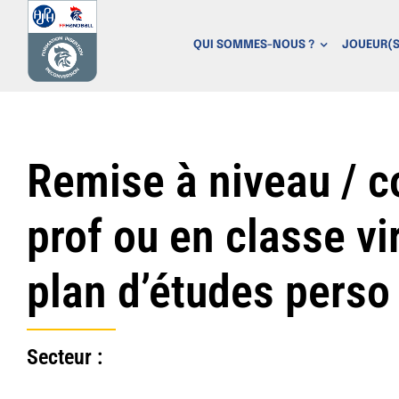
P
a
QUI SOMMES-NOUS ?
JOUEUR(S
s
s
e
r
a
Remise à niveau / c
u
c
prof ou en classe vir
o
n
plan d’études perso
t
e
n
u
Secteur :