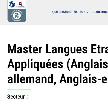
P
a
QUI SOMMES-NOUS ?
JOUEUR(S
s
s
e
r
a
Master Langues Etr
u
c
Appliquées (Anglais
o
n
allemand, Anglais-
t
e
n
u
Secteur :