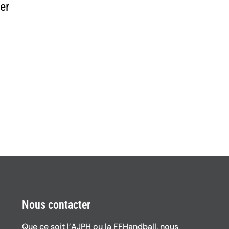
er
Nous contacter
Que ce soit l’AJPH ou la FFHandball, nous